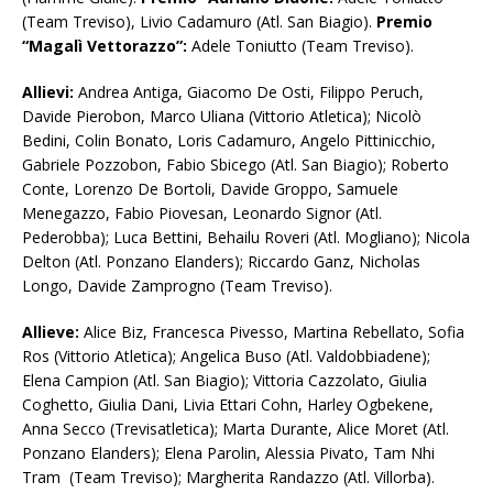
(Team Treviso), Livio Cadamuro (Atl. San Biagio).
Premio
“Magalì Vettorazzo”:
Adele Toniutto (Team Treviso).
Allievi:
Andrea Antiga, Giacomo De Osti, Filippo Peruch,
Davide Pierobon, Marco Uliana (Vittorio Atletica); Nicolò
Bedini, Colin Bonato, Loris Cadamuro, Angelo Pittinicchio,
Gabriele Pozzobon, Fabio Sbicego (Atl. San Biagio); Roberto
Conte, Lorenzo De Bortoli, Davide Groppo, Samuele
Menegazzo, Fabio Piovesan, Leonardo Signor (Atl.
Pederobba); Luca Bettini, Behailu Roveri (Atl. Mogliano); Nicola
Delton (Atl. Ponzano Elanders); Riccardo Ganz, Nicholas
Longo, Davide Zamprogno (Team Treviso).
Allieve:
Alice Biz, Francesca Pivesso, Martina Rebellato, Sofia
Ros (Vittorio Atletica); Angelica Buso (Atl. Valdobbiadene);
Elena Campion (Atl. San Biagio); Vittoria Cazzolato, Giulia
Coghetto, Giulia Dani, Livia Ettari Cohn, Harley Ogbekene,
Anna Secco (Trevisatletica); Marta Durante, Alice Moret (Atl.
Ponzano Elanders); Elena Parolin, Alessia Pivato, Tam Nhi
Tram (Team Treviso); Margherita Randazzo (Atl. Villorba).