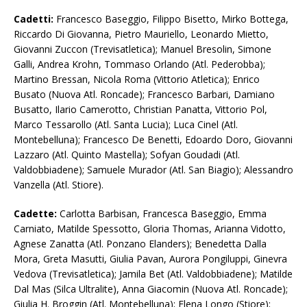
Cadetti:
Francesco Baseggio, Filippo Bisetto, Mirko Bottega,
Riccardo Di Giovanna, Pietro Mauriello, Leonardo Mietto,
Giovanni Zuccon (Trevisatletica); Manuel Bresolin, Simone
Galli, Andrea Krohn, Tommaso Orlando (Atl. Pederobba);
Martino Bressan, Nicola Roma (Vittorio Atletica); Enrico
Busato (Nuova Atl. Roncade); Francesco Barbari, Damiano
Busatto, Ilario Camerotto, Christian Panatta, Vittorio Pol,
Marco Tessarollo (Atl. Santa Lucia); Luca Cinel (Atl.
Montebelluna); Francesco De Benetti, Edoardo Doro, Giovanni
Lazzaro (Atl. Quinto Mastella); Sofyan Goudadi (Atl.
Valdobbiadene); Samuele Murador (Atl. San Biagio); Alessandro
Vanzella (Atl. Stiore).
Cadette:
Carlotta Barbisan, Francesca Baseggio, Emma
Carniato, Matilde Spessotto, Gloria Thomas, Arianna Vidotto,
Agnese Zanatta (Atl. Ponzano Elanders); Benedetta Dalla
Mora, Greta Masutti, Giulia Pavan, Aurora Pongiluppi, Ginevra
Vedova (Trevisatletica); Jamila Bet (Atl. Valdobbiadene); Matilde
Dal Mas (Silca Ultralite), Anna Giacomin (Nuova Atl. Roncade);
Giulia H. Broggin (Atl. Montebelluna); Elena Longo (Stiore);