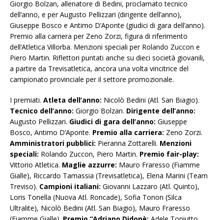
Giorgio Bolzan, allenatore di Bedini, proclamato tecnico
dell’anno, e per Augusto Pellizzari (dirigente dell’anno),
Giuseppe Bosco e Antimo D’Aponte (giudici di gara dell’anno).
Premio alla carriera per Zeno Zorzi, figura di riferimento
dell’Atletica Villorba. Menzioni speciali per Rolando Zuccon e
Piero Martin. Riflettori puntati anche su dieci società giovanili,
a partire da Trevisatletica, ancora una volta vincitrice del
campionato provinciale per il settore promozionale.
I premiati.
Atleta dell’anno:
Nicolò Bedini (Atl. San Biagio).
Tecnico dell’anno:
Giorgio Bolzan.
Dirigente dell’anno:
Augusto Pellizzari.
Giudici di gara dell’anno:
Giuseppe
Bosco, Antimo D’Aponte.
Premio alla carriera:
Zeno Zorzi.
Amministratori pubblici:
Pieranna Zottarelli.
Menzioni
speciali:
Rolando Zuccon, Piero Martin.
Premio fair-play:
Vittorio Atletica.
Maglie azzurre:
Mauro Fraresso (Fiamme
Gialle), Riccardo Tamassia (Trevisatletica), Elena Marini (Team
Treviso).
Campioni italiani:
Giovanni Lazzaro (Atl. Quinto),
Loris Tonella (Nuova Atl. Roncade), Sofia Tonon (Silca
Ultralite), Nicolò Bedini (Atl. San Biagio), Mauro Fraresso
(Fiamme Gialle).
Premio “Adriano Didonè:
Adele Toniutto