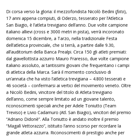
Di corsa verso la gloria: il mezzofondista Nicolò Bedini (
foto
),
17 anni appena compiuti, di Oderzo, tesserato per l’Atletica
San Biagio, è l’atleta trevigiano dell’anno. Due volte campione
italiano allievi (cross e 3000 metri in pista), verrà incoronato
domenica 15 dicembre, a Tarzo, nella tradizionale Festa
dell’atletica provinciale, che si terrà, a partire dalle 9.30,
all’auditorium della Banca Prealpi. Circa 150 gli atleti premiati:
dal giavellottista azzurro Mauro Fraresso, due volte campione
italiano assoluto, ai tantissimi giovani che frequentano i campi
di atletica della Marca. Sarà il momento conclusivo di
un’annata che ha visto l’atletica trevigiana – 4.800 tesserati e
46 società – confermarsi ai vertici del movimento veneto. Oltre
a Nicolò Bedini, vincitore del titolo di Atleta trevigiano
dell’anno, come sempre limitato ad un giovane talento,
riconoscimenti speciali anche per Adele Toniutto (Team
Treviso) e Livio Cadamuro (Atl. San Biagio), vincitori del premio
“Adriano Didonè”. Alla Toniutto è andato inoltre il premio
“Magalì Vettorazzo”, istituito l’anno scorso per ricordare la
grande atleta azzurra. Riconoscimenti di prestigio anche per