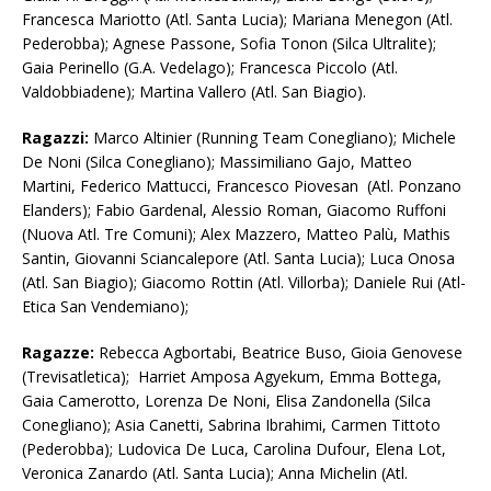
Francesca Mariotto (Atl. Santa Lucia); Mariana Menegon (Atl.
Pederobba); Agnese Passone, Sofia Tonon (Silca Ultralite);
Gaia Perinello (G.A. Vedelago); Francesca Piccolo (Atl.
Valdobbiadene); Martina Vallero (Atl. San Biagio).
Ragazzi:
Marco Altinier (Running Team Conegliano); Michele
De Noni (Silca Conegliano); Massimiliano Gajo, Matteo
Martini, Federico Mattucci, Francesco Piovesan (Atl. Ponzano
Elanders); Fabio Gardenal, Alessio Roman, Giacomo Ruffoni
(Nuova Atl. Tre Comuni); Alex Mazzero, Matteo Palù, Mathis
Santin, Giovanni Sciancalepore (Atl. Santa Lucia); Luca Onosa
(Atl. San Biagio); Giacomo Rottin (Atl. Villorba); Daniele Rui (Atl-
Etica San Vendemiano);
Ragazze:
Rebecca Agbortabi, Beatrice Buso, Gioia Genovese
(Trevisatletica); Harriet Amposa Agyekum, Emma Bottega,
Gaia Camerotto, Lorenza De Noni, Elisa Zandonella (Silca
Conegliano); Asia Canetti, Sabrina Ibrahimi, Carmen Tittoto
(Pederobba); Ludovica De Luca, Carolina Dufour, Elena Lot,
Veronica Zanardo (Atl. Santa Lucia); Anna Michelin (Atl.