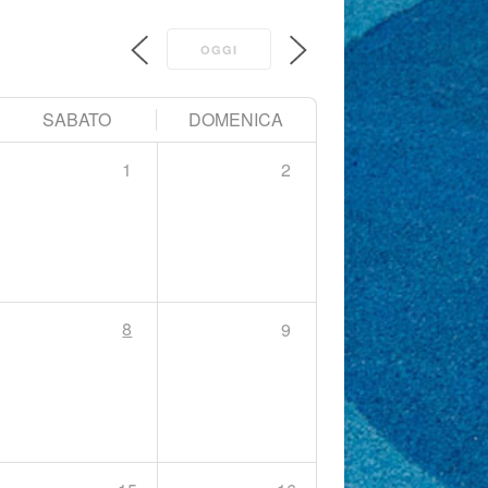
OGGI
SABATO
DOMENICA
1
2
8
9