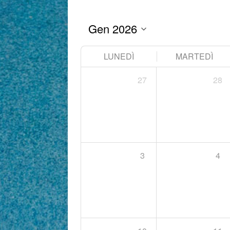
LUNEDÌ
MARTEDÌ
27
28
3
4