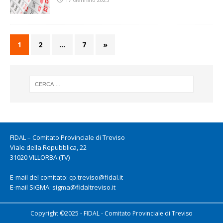
1
2
…
7
»
FIDAL – Comitato Provinciale di Treviso
Viale della Repubblica, 22
31020 VILLORBA (TV)
E-mail del comitato:
cp.treviso@fidal.it
E-mail SiGMA:
sigma@fidaltreviso.it
Copyright ©2025 - FIDAL - Comitato Provinciale di Treviso