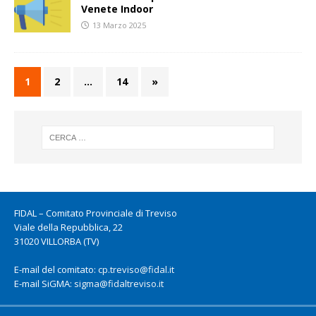
Venete Indoor
13 Marzo 2025
1
2
…
14
»
FIDAL – Comitato Provinciale di Treviso
Viale della Repubblica, 22
31020 VILLORBA (TV)
E-mail del comitato:
cp.treviso@fidal.it
E-mail SiGMA:
sigma@fidaltreviso.it