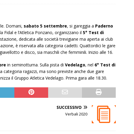
nile. Domani,
sabato 5 settembre
, si gareggia a
Paderno
la Fidal e l’Atletica Ponzano, organizzano il
5° Test di
stazione, dedicata alle società trevigiane ma aperta ai club
azione, è riservata alla categoria cadetti. Quattordici le gare
iavellotto e disco, sia maschili che femminili. Inizio alle 16.
bre
in seminotturna. Sulla pista di
Vedelago
, nel
6° Test di
la categoria ragazzi, ma sono previste anche due gare
anizza il Gruppo Atletica Vedelago. Prima gara alle 18.30.
SUCCESSIVO
Verbali 2020