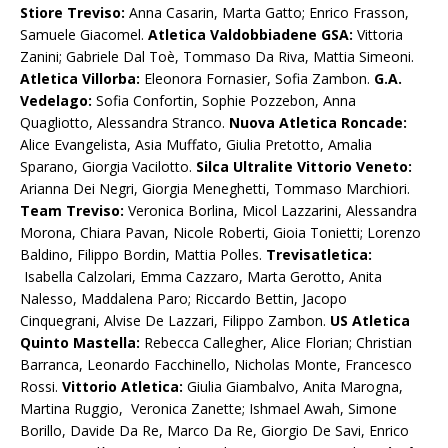
Stiore Treviso:
Anna Casarin, Marta Gatto; Enrico Frasson,
Samuele Giacomel.
Atletica Valdobbiadene GSA:
Vittoria
Zanini; Gabriele Dal Toè, Tommaso Da Riva, Mattia Simeoni.
Atletica Villorba:
Eleonora Fornasier, Sofia Zambon.
G.A.
Vedelago:
Sofia Confortin, Sophie Pozzebon, Anna
Quagliotto, Alessandra Stranco.
Nuova Atletica Roncade:
Alice Evangelista, Asia Muffato, Giulia Pretotto, Amalia
Sparano, Giorgia Vacilotto.
Silca Ultralite Vittorio Veneto:
Arianna Dei Negri, Giorgia Meneghetti, Tommaso Marchiori.
Team Treviso:
Veronica Borlina, Micol Lazzarini, Alessandra
Morona, Chiara Pavan, Nicole Roberti, Gioia Tonietti; Lorenzo
Baldino, Filippo Bordin, Mattia Polles.
Trevisatletica:
Isabella Calzolari, Emma Cazzaro, Marta Gerotto, Anita
Nalesso, Maddalena Paro; Riccardo Bettin, Jacopo
Cinquegrani, Alvise De Lazzari, Filippo Zambon.
US Atletica
Quinto Mastella:
Rebecca Callegher, Alice Florian; Christian
Barranca, Leonardo Facchinello, Nicholas Monte, Francesco
Rossi.
Vittorio Atletica:
Giulia Giambalvo, Anita Marogna,
Martina Ruggio, Veronica Zanette; Ishmael Awah, Simone
Borillo, Davide Da Re, Marco Da Re, Giorgio De Savi, Enrico