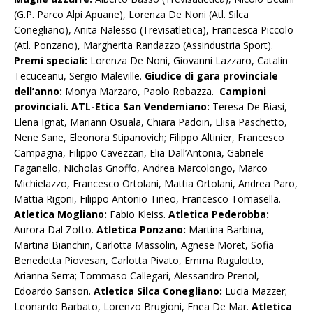
(G.P. Parco Alpi Apuane), Lorenza De Noni (Atl. Silca
Conegliano), Anita Nalesso (Trevisatletica), Francesca Piccolo
(Atl. Ponzano), Margherita Randazzo (Assindustria Sport).
Premi speciali:
Lorenza De Noni, Giovanni Lazzaro, Catalin
Tecuceanu, Sergio Maleville.
Giudice di gara provinciale
dell’anno:
Monya Marzaro, Paolo Robazza.
Campioni
provinciali. ATL-Etica San Vendemiano:
Teresa De Biasi,
Elena Ignat, Mariann Osuala, Chiara Padoin, Elisa Paschetto,
Nene Sane, Eleonora Stipanovich; Filippo Altinier, Francesco
Campagna, Filippo Cavezzan, Elia Dall’Antonia, Gabriele
Faganello, Nicholas Gnoffo, Andrea Marcolongo, Marco
Michielazzo, Francesco Ortolani, Mattia Ortolani, Andrea Paro,
Mattia Rigoni, Filippo Antonio Tineo, Francesco Tomasella.
Atletica Mogliano:
Fabio Kleiss.
Atletica Pederobba:
Aurora Dal Zotto.
Atletica Ponzano:
Martina Barbina,
Martina Bianchin, Carlotta Massolin, Agnese Moret, Sofia
Benedetta Piovesan, Carlotta Pivato, Emma Rugulotto,
Arianna Serra; Tommaso Callegari, Alessandro Prenol,
Edoardo Sanson.
Atletica Silca Conegliano:
Lucia Mazzer;
Leonardo Barbato, Lorenzo Brugioni, Enea De Mar.
Atletica