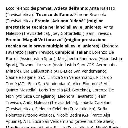
Ecco l’elenco dei premiati.
Atleta dell’anno:
Anita Nalesso
(Trevisatletica).
Tecnico dell’anno:
Simone Broccolo
(Trevisatletica).
Premio “Adriano Didonè” (miglior
prestazione tecnica nei lanci allievi e juniores):
Anita
Nalesso (Trevisatletica), Joey Gottardello (Team Treviso).
Premio “Magalì Vettorazzo” (miglior prestazione
tecnica nelle prove multiple allievi e juniores):
Eleonora
Favaretto (Team Treviso).
Campioni italiani:
Lorenzo De
Bortoli (Assindustria Sport), Margherita Randazzo (Assindustria
Sport), Giovanni Lazzaro (Assindustria Sport/C.S. Aeronautica
Militare), Elia Dall’Antonia (ATL-Etica San Vendemiano),
Gabriele Faganello (ATL-Etica San Vendemiano), Riccardo
Tomè (ATL-Etica San Vendemiano), Alice Florian (US Atl.
Quinto Mastella), Loris Tonella (Atl. Biotekna), Lorenza De
Noni (Atl. Silca Conegliano), Eleonora Favaretto (Team
Treviso), Anita Nalesso (Trevisatletica), Isabella Calzolari
(Trevisatletica), Federico Celebrin (Trevisatletica), Sofia
Polentes (Vittorio Atletica), Nicolò Bedini (G.P. Parco Alpi
Apuane), ATL-Etica San Vendemiano (prove multiple allievi).
Maglie azzurre:
Alberto Basso (Trevisatletica), Nicolò Bedini