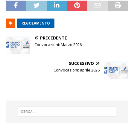
REGOLAMENTO
PRECEDENTE
Convocazioni: Marzo 2026
SUCCESSIVO
Convocazioni: aprile 2026