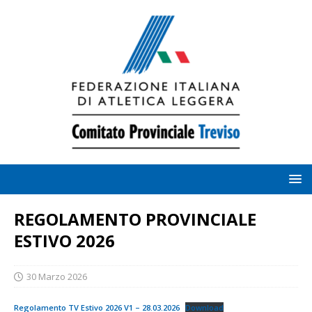
REGOLAMENTO PROVINCIALE
ESTIVO 2026
30 Marzo 2026
Regolamento TV Estivo 2026 V1 – 28.03.2026
Download