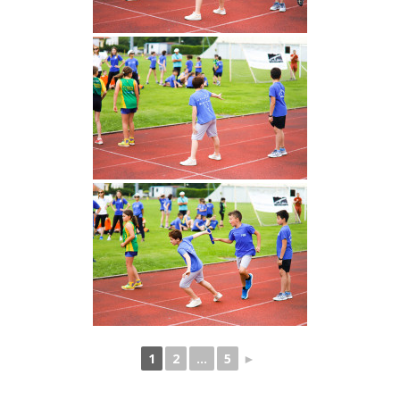
1
2
...
5
►