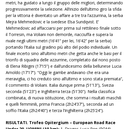
metri, ha guidato a lungo il gruppo delle migliori, determinando
progressivamente la selezione. All’inizio dell’ultimo giro la sfida
per la vittoria è diventato un affare a tre tra l’azzurrina, la serba
Mejra Mehmedovic e la svedese Elsa Sundqvist. E’
Mehmedovic ad affacciarsi per prima sul rettilineo finale sotto
il Torresin, ma Voliani non demorde, riacciuffa e supera la
rivale negli ultimi metri (16’41” per lei, 16’42” per la serba)
portando l’Italia sul gradino più alto del podio individuale. Un
finale incerto sino all’ultimo metri che getta anche le basi per il
trionfo di squadra delle azzurrine, completato dal nono posto
di Elena Ribigini (17’15”) e dall’undicesimo della bellunese Lucia
Arnoldo (17’17”). “Oggi le gambe andavano che era una
meraviglia, ci ho creduto sino all’ultimo e sono stata premiata”,
il commento di Voliani. Italia dunque prima (51’13”), Svezia
seconda (51’23”) e Inghilterra terza (51’30”). Nella classifica
combinata, di nuova istituzione, che somma i risultati maschili
e quelli femminili, prima Francia (2h24’37”), seconda ad un
soffio l’Italia (2h24’40”) e terza l’Inghilterra (2h25’24”).
RISULTATI. Trofeo Opitergium – European Road Race
Under 20.
UOMINI (10 km):
1. Dragos-Luca Pop (ROM)