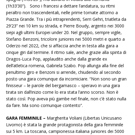
(1h33’30”). Sono i francesi a dettare l’andatura, su ritmi
peraltro non trascendentali, nelle prime tornate attorno a
Piazza Grande. Tra i più intraprendenti, Serri Gehri, triatleta da
29’23” nei 10 km su strada, e Pierre Boudy, argento nei 3000
siepi agli ultimi Europei under 20. Nel gruppo, sempre vigile,
Stefano Benzoni, tricolore juniores nei 5000 metri e quarto a
Oderzo nel 2022, che si affaccia anche in testa alla gara a
cinque giri dal termine. Il ritmo sale, anche grazie alla spinta di
Dragos-Luca Pop, applaudito anche dalla grande ex
dell’atletica romena, Gabriela Szabo. Pop allunga alla fine del
penultimo giro e Benzoni si arrende, chiudendo al secondo
posto una gara comunque da incorniciare. “Non sono un gran
finisseur – le parole del bergamasco – speravo in una gara
tirata sin dall’inizio come lo era stata l’anno scorso. Non è
stato così. Pop aveva più gambe nel finale, non c’è stato nulla
da fare. Ma sono comunque contento”.
GARA FEMMINILE –
Margherita Voliani (Libertas Unicusano
Livorno) è stata la grande protagonista della gara femminile
sui 5 km. La toscana, campionessa italiana juniores dei 5000