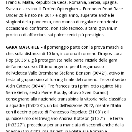
Francia, Malta, Repubblica Ceca, Romania, Serbia, Spagna,
Svezia e Ucraina. Il Trofeo Opitergium – European Road Race
Under 20 è nato nel 2017 e ogni anno, superate anche le
stagioni della pandemia, non manca di regalare emozioni e
occasioni di confronto, non solo tecnico, a tanti giovani, in
procinto di affacciarsi sui palcoscenici più prestigiosi.
GARA MASCHILE –
Il pomeriggio parte con la prova maschile
che, sulla distanza di 10 km, incorona il romeno Dragos-Luca
Pop (30’36”), già protagonista nella parte iniziale della gara
dell’anno scorso. Ottimo argento per il bergamasco
dell’Atletica Valle Brembana Stefano Benzoni (30’42”), attivo in
testa al gruppo sino al forcing finale del romeno. Terzo il serbo
Aldin Catovic (30’44”). Tre francesi tra i primi otto (quinto Nils
Serre Gehri, sesto Pierre Boudy, ottavo Sven Durand)
consegnano alla nazionale transalpina la vittoria nella classifica
a squadre (1h32’38”), un bis dell’edizione 2022, mentre l’Italia –
con il decimo posto di Francesco Ropelato (31’08”) e il
quindicesimo del trevigiano Andrea Botteon (31’37”) – è terza
(1h33’27”), preceduta per una manciata di secondi anche dalla
Spagna (1h33’23”), ma davanti in volata alla Romania