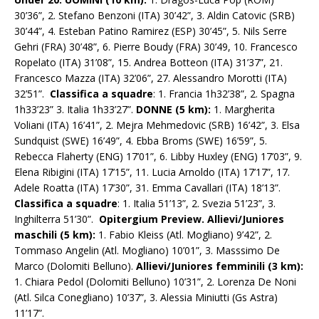
30’36”, 2. Stefano Benzoni (ITA) 30’42”, 3. Aldin Catovic (SRB)
30’44”, 4. Esteban Patino Ramirez (ESP) 30’45”, 5. Nils Serre
Gehri (FRA) 30’48”, 6. Pierre Boudy (FRA) 30’49, 10. Francesco
Ropelato (ITA) 31’08”, 15. Andrea Botteon (ITA) 31’37”, 21.
Francesco Mazza (ITA) 32’06”, 27. Alessandro Morotti (ITA)
32’51”.
Classifica a squadre
: 1. Francia 1h32’38”, 2. Spagna
1h33’23” 3. Italia 1h33’27”.
DONNE (5 km):
1. Margherita
Voliani (ITA) 16’41”, 2. Mejra Mehmedovic (SRB) 16’42”, 3. Elsa
Sundquist (SWE) 16’49”, 4. Ebba Broms (SWE) 16’59”, 5.
Rebecca Flaherty (ENG) 17’01”, 6. Libby Huxley (ENG) 17’03”, 9.
Elena Ribigini (ITA) 17’15”, 11. Lucia Arnoldo (ITA) 17’17”, 17.
Adele Roatta (ITA) 17’30”, 31. Emma Cavallari (ITA) 18’13”.
Classifica a squadre
: 1. Italia 51’13”, 2. Svezia 51’23”, 3.
Inghilterra 51’30”.
Opitergium Preview. Allievi/Juniores
maschili (5 km):
1. Fabio Kleiss (Atl. Mogliano) 9’42”, 2.
Tommaso Angelin (Atl. Mogliano) 10’01”, 3. Masssimo De
Marco (Dolomiti Belluno).
Allievi/Juniores femminili (3 km):
1. Chiara Pedol (Dolomiti Belluno) 10’31”, 2. Lorenza De Noni
(Atl. Silca Conegliano) 10’37”, 3. Alessia Miniutti (Gs Astra)
11’17”.