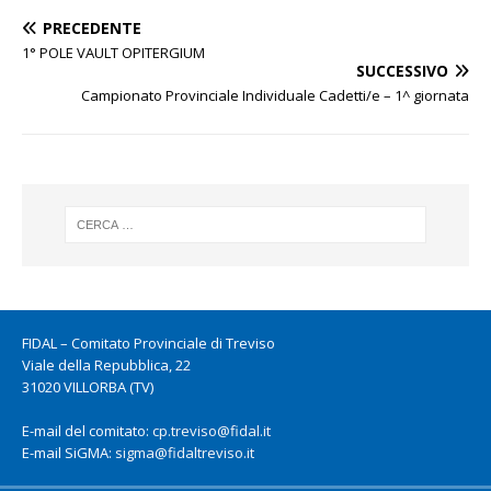
PRECEDENTE
1° POLE VAULT OPITERGIUM
SUCCESSIVO
Campionato Provinciale Individuale Cadetti/e – 1^ giornata
FIDAL – Comitato Provinciale di Treviso
Viale della Repubblica, 22
31020 VILLORBA (TV)
E-mail del comitato:
cp.treviso@fidal.it
E-mail SiGMA:
sigma@fidaltreviso.it