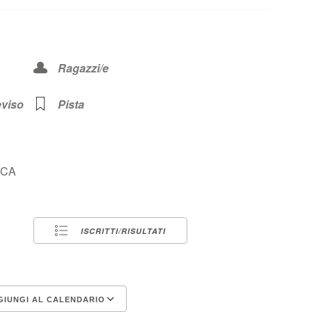
Ragazzi/e
eviso
Pista
ICA
ISCRITTI/RISULTATI
IUNGI AL CALENDARIO