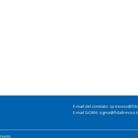
E-mail del comitato:
cp.treviso@fidal
E-mail SiGMA:
sigma@fidaltreviso.i
Treviso