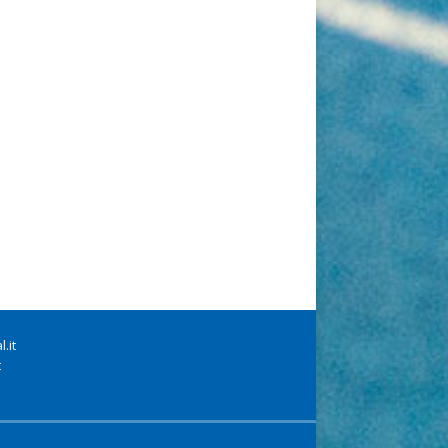
.it
t