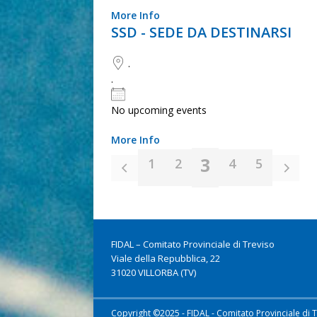
More Info
SSD - SEDE DA DESTINARSI
.
.
No upcoming events
More Info
3
1
2
4
5
FIDAL – Comitato Provinciale di Treviso
Viale della Repubblica, 22
31020 VILLORBA (TV)
Copyright ©2025 - FIDAL - Comitato Provinciale di 